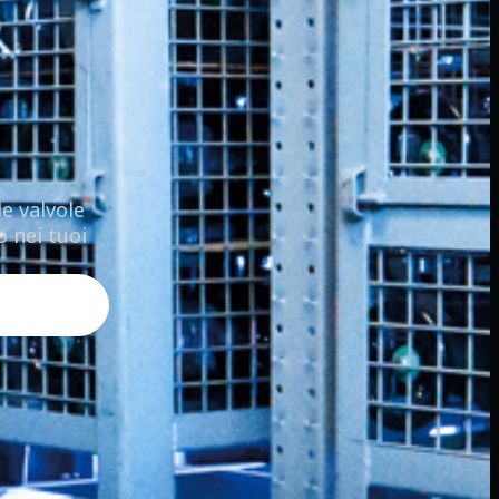
e valvole
o nei tuoi