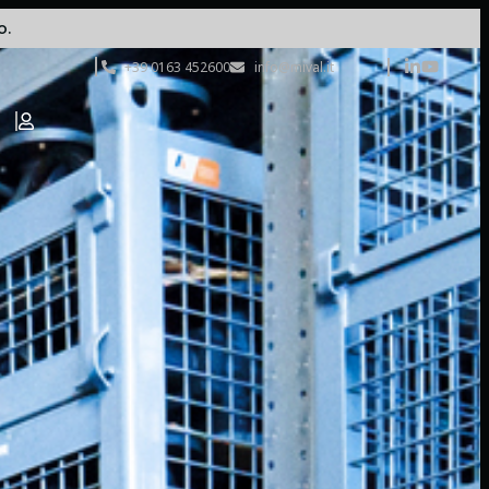
o.
+39 0163 452600
info@mival.it