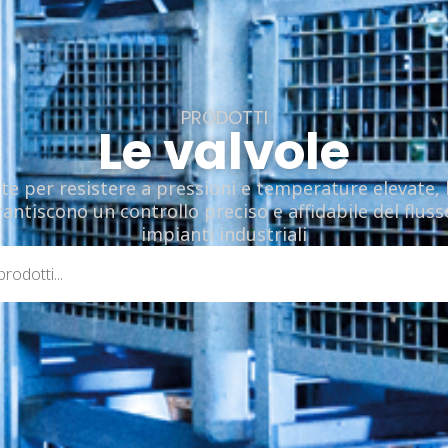
PRODOTTI
Le valvole
te per resistere a pressioni e temperature elevate, l
antiscono un controllo preciso e affidabile del fluss
impianti industriali