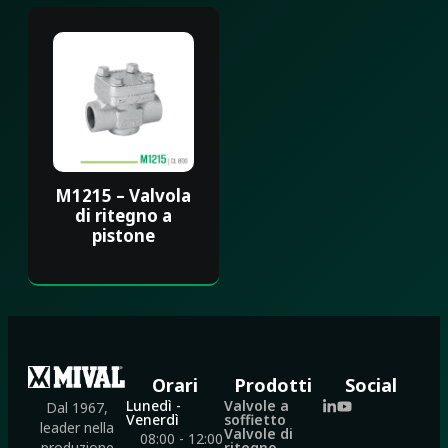
M1215 – Valvola
di ritegno a
pistone
Orari
Prodotti
Social
Lunedì -
Valvole a
Dal 1967,
Venerdì
soffietto
leader nella
Valvole di
08:00 - 12:00
ritegno
produzione