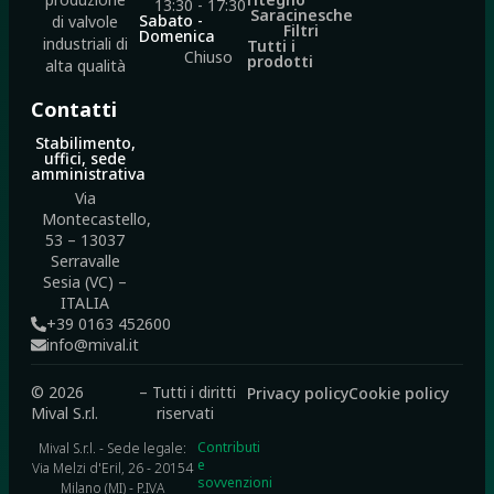
13:30 - 17:30
Saracinesche
Sabato -
di valvole
Filtri
Domenica
industriali di
Tutti i
Chiuso
prodotti
alta qualità
Contatti
Stabilimento,
uffici, sede
amministrativa
Via
Montecastello,
53 – 13037
Serravalle
Sesia (VC) –
ITALIA
+39 0163 452600
info@mival.it
© 2026
– Tutti i diritti
Privacy policy
Cookie policy
Mival S.r.l.
riservati
Contributi
Mival S.r.l. - Sede legale:
e
Via Melzi d'Eril, 26 - 20154
sovvenzioni
Milano (MI) - P.IVA