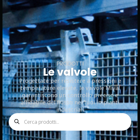
PRODOTTI
Le valvole
Progettate per resistere a pressioni e
temperature elevate, le valvole Mival
garantiscono un controllo preciso e
affidabile del flusso nei tuoi impianti
industriali