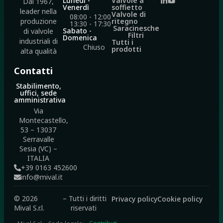
Lunedì -
Valvole a
Dal 1967,
Venerdì
soffietto
leader nella
Valvole di
08:00 - 12:00
ritegno
produzione
13:30 - 17:30
Saracinesche
Sabato -
di valvole
Filtri
Domenica
industriali di
Tutti i
Chiuso
prodotti
alta qualità
Contatti
Stabilimento,
uffici, sede
amministrativa
Via
Montecastello,
53 – 13037
Serravalle
Sesia (VC) –
ITALIA
+39 0163 452600
info@mival.it
© 2026
– Tutti i diritti
Privacy policy
Cookie policy
Mival S.r.l.
riservati