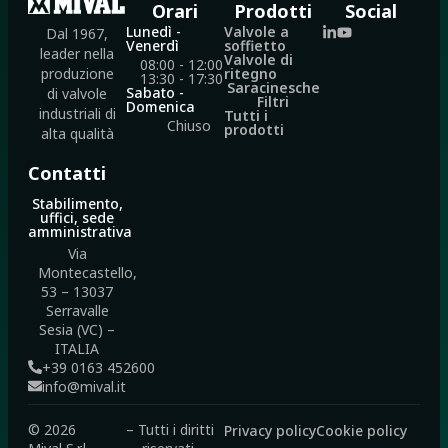
Orari
Prodotti
Social
Lunedì -
Valvole a
Dal 1967,
Venerdì
soffietto
leader nella
Valvole di
08:00 - 12:00
ritegno
produzione
13:30 - 17:30
Saracinesche
Sabato -
di valvole
Filtri
Domenica
industriali di
Tutti i
Chiuso
prodotti
alta qualità
Contatti
Stabilimento,
uffici, sede
amministrativa
Via
Montecastello,
53 – 13037
Serravalle
Sesia (VC) –
ITALIA
+39 0163 452600
info@mival.it
© 2026
– Tutti i diritti
Privacy policy
Cookie policy