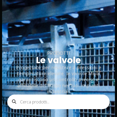
PRODOTTI
Le valvole
Progettate per resistere a pressioni e
temperature elevate, le valvole Mival
garantiscono un controllo preciso e
affidabile del flusso nei tuoi impianti
industriali