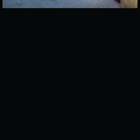
I nostri prodotti
Ogni valvola Mival nasce dall’esperienza e