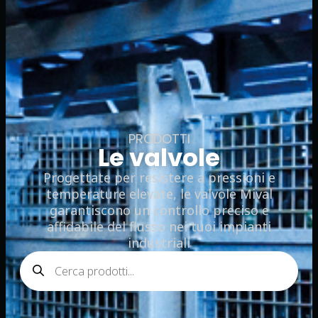
PRODOTTI
Le valvole
Progettate per resistere a pressioni e
temperature elevate, le valvole Mival
garantiscono un controllo preciso e
affidabile del flusso nei tuoi impianti
industriali