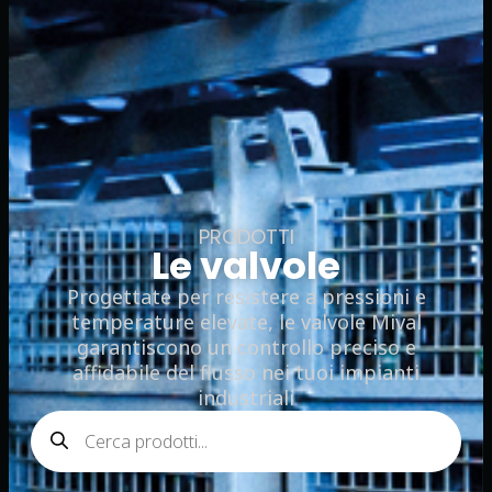
PRODOTTI
Le valvole
Progettate per resistere a pressioni e
temperature elevate, le valvole Mival
garantiscono un controllo preciso e
affidabile del flusso nei tuoi impianti
industriali