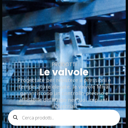
PRODOTTI
Le valvole
Progettate per resistere a pressioni e
temperature elevate, le valvole Mival
garantiscono un controllo preciso e
affidabile del flusso nei tuoi impianti
industriali