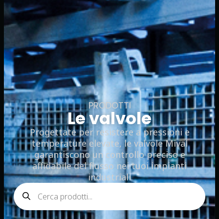
PRODOTTI
Le valvole
Progettate per resistere a pressioni e
temperature elevate, le valvole Mival
garantiscono un controllo preciso e
affidabile del flusso nei tuoi impianti
industriali