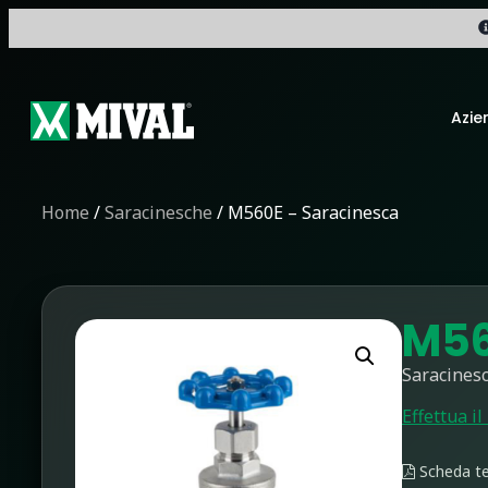
Azie
Home
/
Saracinesche
/ M560E – Saracinesca
M56
Saracinesc
Effettua il
Scheda te