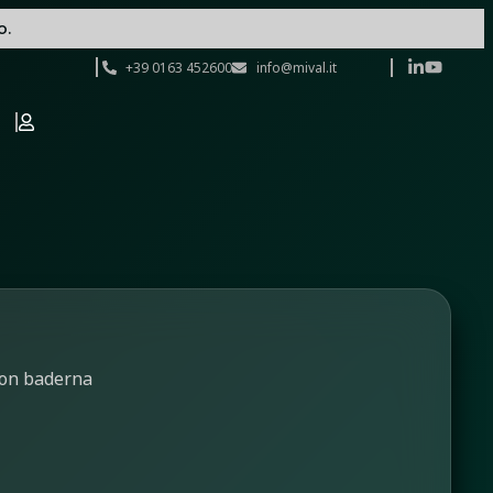
o.
+39 0163 452600
info@mival.it
 con baderna