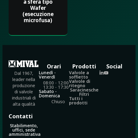
a sfera tipo
Wafer
(esecuzione
microfusa)
Orari
Prodotti
Social
Lunedì -
Valvole a
Dal 1967,
Venerdì
soffietto
leader nella
Valvole di
08:00 - 12:00
ritegno
produzione
13:30 - 17:30
Saracinesche
Sabato -
di valvole
Filtri
Domenica
industriali di
Tutti i
Chiuso
prodotti
alta qualità
Contatti
Stabilimento,
uffici, sede
amministrativa