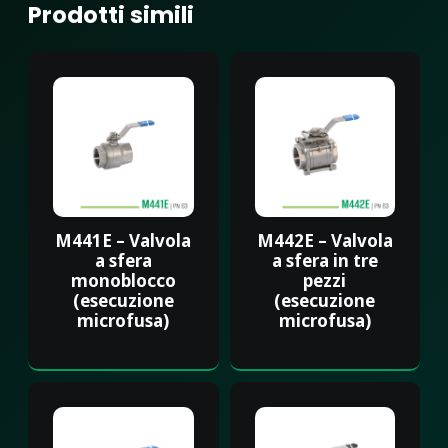
Prodotti simili
M441E – Valvola
M442E – Valvola
a sfera
a sfera in tre
monoblocco
pezzi
(esecuzione
(esecuzione
microfusa)
microfusa)