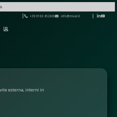
o.
+39 0163 452600
info@mival.it
vite esterna, interni in