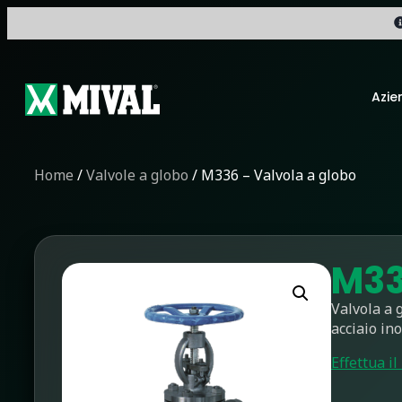
Azie
Home
/
Valvole a globo
/ M336 – Valvola a globo
M33
Valvola a 
acciaio in
Effettua il