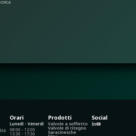
cnica
Orari
Prodotti
Social
Lunedì - Venerdì
Valvole a soffietto
Valvole di ritegno
08:00 - 12:00
lità
Saracinesche
13:30 - 17:30