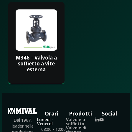
M346 – Valvola a
soffietto a vite
esterna
Orari
Prodotti
Social
Lunedì -
Valvole a
Dal 1967,
Venerdì
soffietto
leader nella
Valvole di
08:00 - 12:00
ritegno
produzione