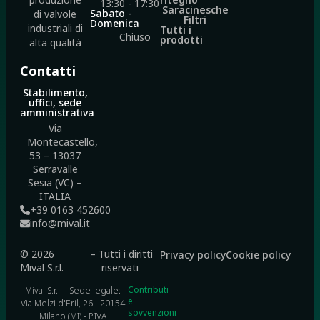
13:30 - 17:30
Saracinesche
Sabato -
di valvole
Filtri
Domenica
industriali di
Tutti i
Chiuso
prodotti
alta qualità
Contatti
Stabilimento,
uffici, sede
amministrativa
Via
Montecastello,
53 – 13037
Serravalle
Sesia (VC) –
ITALIA
+39 0163 452600
info@mival.it
© 2026
– Tutti i diritti
Privacy policy
Cookie policy
Mival S.r.l.
riservati
Contributi
Mival S.r.l. - Sede legale:
e
Via Melzi d'Eril, 26 - 20154
sovvenzioni
Milano (MI) - P.IVA