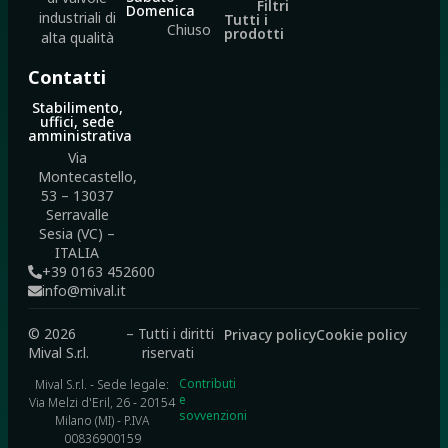
Filtri
Domenica
industriali di
Tutti i
Chiuso
prodotti
alta qualità
Contatti
Stabilimento,
uffici, sede
amministrativa
Via
Montecastello,
53 – 13037
Serravalle
Sesia (VC) –
ITALIA
+39 0163 452600
info@mival.it
© 2026
– Tutti i diritti
Privacy policy
Cookie policy
Mival S.r.l.
riservati
Contributi
Mival S.r.l. - Sede legale:
e
Via Melzi d'Eril, 26 - 20154
sovvenzioni
Milano (MI) - P.IVA
00836900159