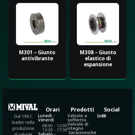
M301 – Giunto
M308 – Giunto
antivibrante
elastico di
espansione
Orari
Prodotti
Social
Lunedì -
Valvole a
Dal 1967,
Venerdì
soffietto
leader nella
Valvole di
08:00 - 12:00
ritegno
produzione
13:30 - 17:30
Saracinesche
Sabato -
di valvole