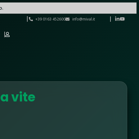
o.
+39 0163 452600
info@mival.it
a vite