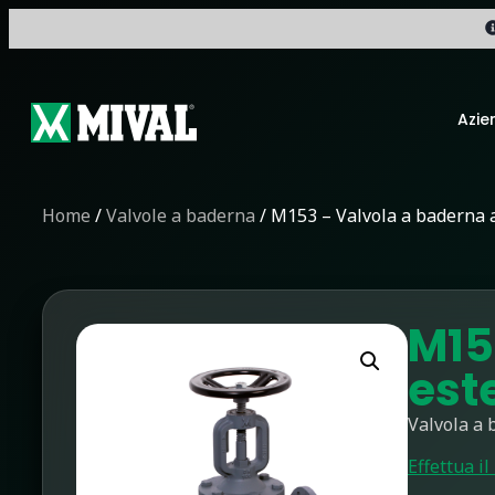
Azie
Home
/
Valvole a baderna
/ M153 – Valvola a baderna a
M15
est
Valvola a 
Effettua il