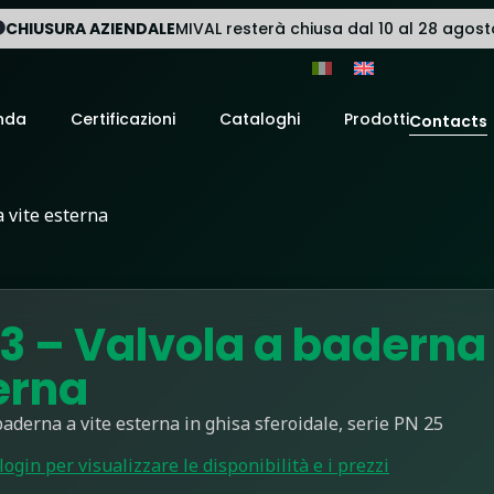
CHIUSURA AZIENDALE
MIVAL resterà chiusa dal 10 al 28 agost
nda
Certificazioni
Cataloghi
Prodotti
Contacts
 vite esterna
3 – Valvola a baderna 
erna
baderna a vite esterna in ghisa sferoidale, serie PN 25
 login per visualizzare le disponibilità e i prezzi