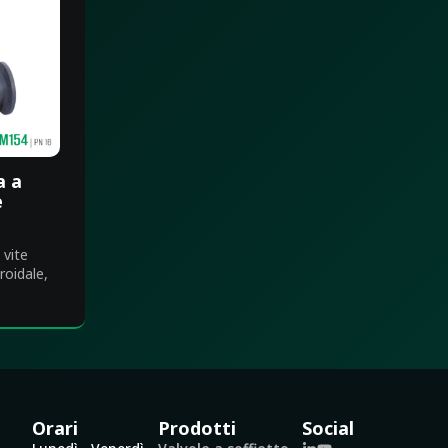
a a
e
 vite
roidale,
Orari
Prodotti
Social